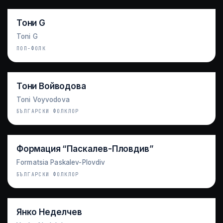
Тони G
Toni G
ПОП-ФОЛК
Тони Войводова
Toni Voyvodova
БЪЛГАРСКИ ФОЛКЛОР
Формация “Паскалев-Пловдив”
Formatsia Paskalev-Plovdiv
БЪЛГАРСКИ ФОЛКЛОР
Янко Неделчев