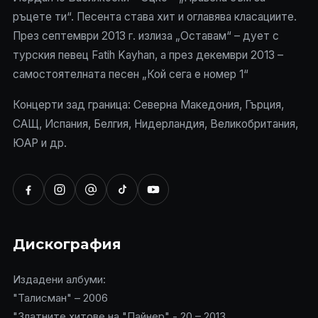
ръцете ти“. Песента става хит и оглавява класациите.
През септември 2013 г. излиза „Оставам“ – дует с
турския певец Fatih Kayhan, а през декември 2013 –
самостоятелната песен „Кой сега е номер 1“
Концерти зад граница: Северна Македония, Гърция,
САЩ, Испания, Белгия, Нидерландия, Великобритания,
ЮАР и др.
Дискография
Издадени албуми:
"Талисман" – 2006
"Златните хитове на "Пайнер" - 20 – 2013