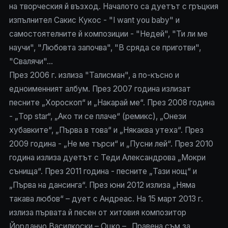
на творческия й възход. Началото са дуетът с гръцкия
изпълнител Сакис Кукос - "I want you baby" и
самостоятелните й композиции - "Недей", "Ти ли ме
научи", "Любовта започва", "В сряда се приготви",
"Свалячи"...
През 2006 г. излиза "Талисман", а по-късно и
едноименният албум. През 2007 година излизат
песните „Хороскоп“ и „Накарай ме“. През 2008 година
- „Top star“, „Ако ти се плаче“ (ремикс), „Онези
хубавките“, „Първа в това“ и „Някаква утеха“. През
2009 година - „Не ме търси“ и „Пусни лей“. През 2010
година излиза дуетът с Теди Александрова „Мокри
сънища“. През 2011 година - песните „Тази нощ“ и
„Първа на дансинга“. През юни 2012 излиза „Няма
такава любов“ – дует с Андреас. На 15 март 2013 г.
излиза първата й песен от хитовия композитор
Йорданчо Василкоски – Оцко – „Правена съм за