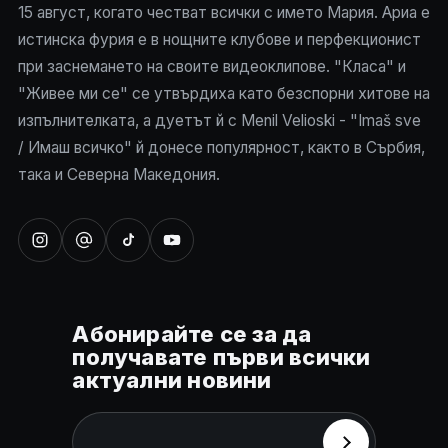
15 август, когато честват всички с името Мария. Ариа е
истинска фурия е в нощните клубове и перфекционист
при заснемането на своите видеоклипове. "Класа" и
"Живее ми се" се утвърдиха като безспорни хитове на
изпълнителката, а дуетът й с Menil Velioski - "Imaš sve
/ Имаш всичко" й донесе популярност, както в Сърбия,
така и Северна Македония.
Абонирайте се за да
получавате първи всички
актуални новини
Email
*