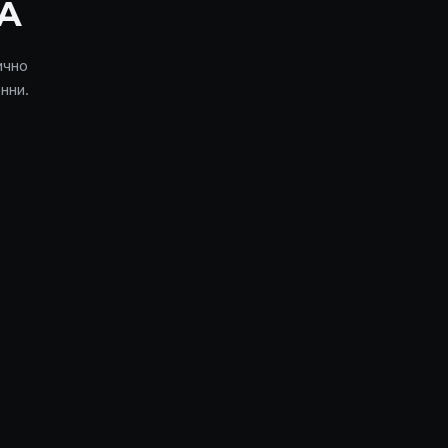
А
ично
нни.