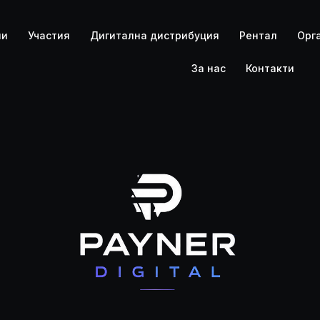
ли
Участия
Дигитална дистрибуция
Рентал
Орг
За нас
Контакти