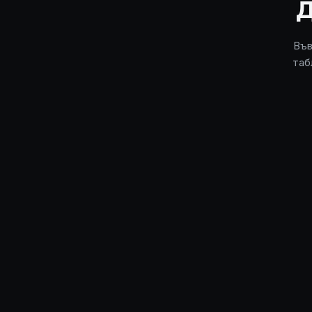
Във
таб