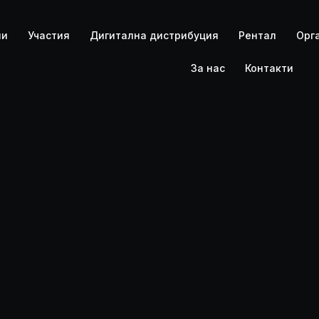
PLANETA 
ли
Участия
Дигитална дистрибуция
Рентал
Орг
За нас
Контакти
PLANETA 
PLANETA 
CONCERTS
DISTRIBUT