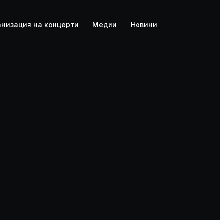
HD
анизация на концерти
Медии
Новини
4K
FOLK
ION