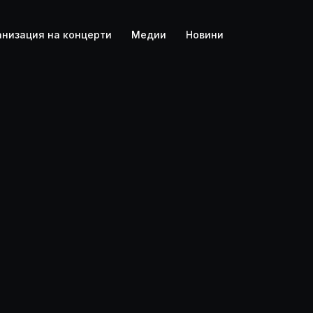
4K
анизация на концерти
Медии
Новини
FOLK
ION