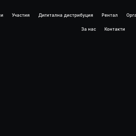
PLANETA 
ли
Участия
Дигитална дистрибуция
Рентал
Орг
За нас
Контакти
PLANETA 
CONCERTS
DISTRIBUT
RENTAL