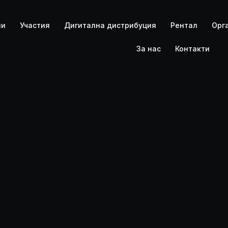
PLANETA 
ли
Участия
Дигитална дистрибуция
Рентал
Орг
За нас
Контакти
PLANETA 
CONCERTS
DISTRIBUT
RENTAL