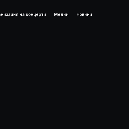
4K
анизация на концерти
Медии
Новини
FOLK
ION